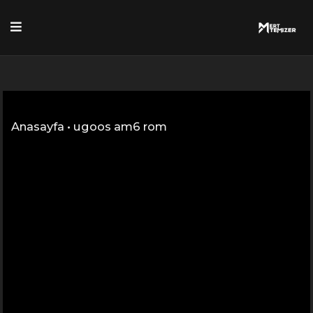
Skip
to
content
Anasayfa
•
ugoos am6 rom