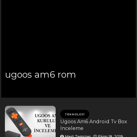
ugoos am6 rom
TEKNOLOJI
Ugoos Am6 Android Tv Box
İnceleme
Mert Temizer
Ekim 18, 2019