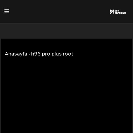
Skip
to
content
Anasayfa
•
h96 pro plus root