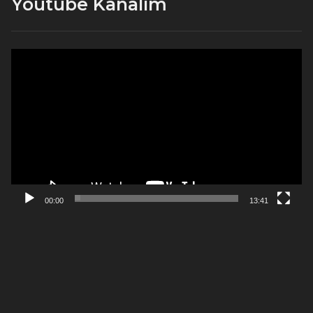
Youtube Kanalım
Video
oynatıcı
00:00
13:41