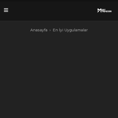
Skip
to
content
Anasayfa
›
En İyi Uygulamalar