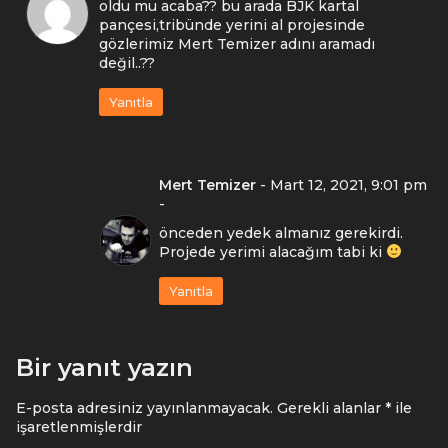
oldu mu acaba?? bu arada BJK kartal
pançesi,tribünde yerini al projesinde
gözlerimiz Mert Temizer adını aramadı
değil..??
Yanıtla
Mert Temizer
-
Mart 12, 2021, 9:01 pm
-
önceden yedek almanız gerekirdi.
Projede yerimi alacağım tabi ki
Yanıtla
Bir yanıt yazın
E-posta adresiniz yayınlanmayacak.
Gerekli alanlar
*
ile
işaretlenmişlerdir