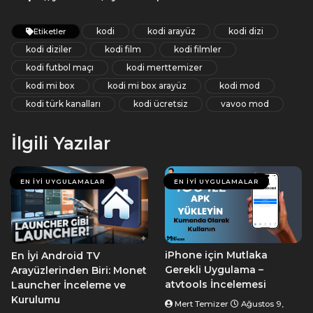
kodi
kodi arayüz
kodi dizi
Etiketler
kodi diziler
kodi film
kodi filmler
kodi futbol maçı
kodi merttemizer
kodi mi box
kodi mi box arayüz
kodi mod
kodi türk kanalları
kodi ücretsiz
vavoo mod
İlgili Yazılar
EN İYI UYGULAMALAR
EN İYI UYGULAMALAR
iPhone için Mutlaka
En İyi Android TV
Gerekli Uygulama –
Arayüzlerinden Biri: Monet
atvtools İncelemesi
Launcher İnceleme ve
Kurulumu
Mert Temizer
Ağustos 9,