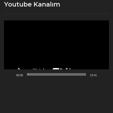
Youtube Kanalım
Video
oynatıcı
00:00
13:41