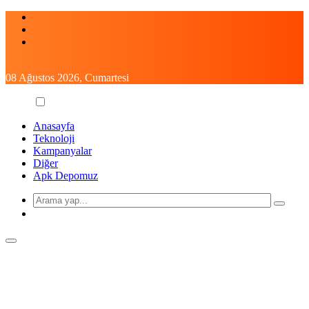
Skip
to
content
08 Ağustos 2026, Cumartesi
Anasayfa
Teknoloji
Kampanyalar
Diğer
Apk Depomuz