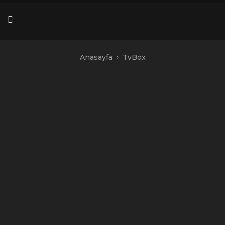
Skip
to
content
Anasayfa
›
TvBox