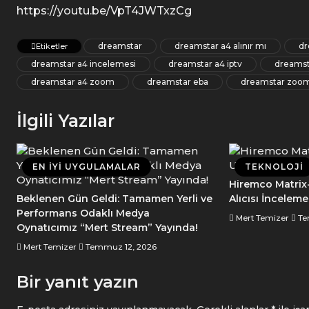
https://youtu.be/VpT4JWTxzCg
dreamstar
dreamstar a4 alınır mı
dr
Etiketler
dreamstar a4 incelemesi
dreamstar a4 iptv
dreams
dreamstar a4 zoom
dreamstar eba
dreamstar zoo
İlgili Yazılar
EN İYI UYGULAMALAR
TEKNOLOJI
Hiremco Matrix
Beklenen Gün Geldi: Tamamen Yerli ve
Alıcısı İnceleme
Performans Odaklı Medya
Mert Temizer
Te
Oynatıcımız “Mert Stream” Yayında!
Mert Temizer
Temmuz 12, 2026
Bir yanıt yazın