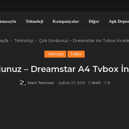
fa
Teknoloji
Kampanyalar
Diğer
Apk Depomuz
ayfa
›
Teknoloji
›
Çok Sordunuz – Dreamstar A4 Tvbox İncel
Teknoloji
TvBox
unuz – Dreamstar A4 Tvbox İ
Mert Temizer
-
Şubat 27, 2021
1849
0