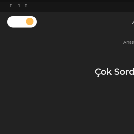
Skip
to
content
Anasay
Anas
Çok Sord