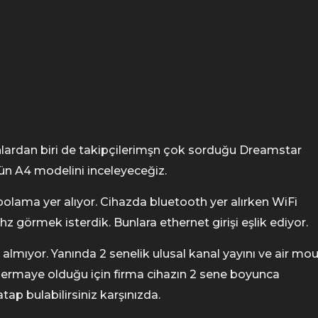
nlardan biri de takipçilerimşn çok sorduğu Dreamstar
ün A4 modelini inceleyeceğiz.
lama yer alıyor. Cihazda bluetooth yer alırken WiFi
z görmek isterdik. Bunlara ethernet girişi eşlik ediyor.
lmıyor. Yanında 2 senelik ulusal kanal yayını ve air mo
 sermaye olduğu için firma cihazın 2 sene boyunca
tap bulabilirsiniz karşınızda.