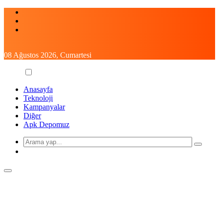
Skip
to
content
08 Ağustos 2026, Cumartesi
Anasayfa
Teknoloji
Kampanyalar
Diğer
Apk Depomuz