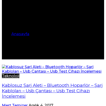
Anasayfa
•
usb tester
usb tester
Teknoloji
Kablosuz Şarj Aleti – Bluetooth Hoparlör – Şarj
Kabloları – Usb Çantası – Usb Test Cihazı
İncelemesi
Mert Temizer
Aralık 4, 2017