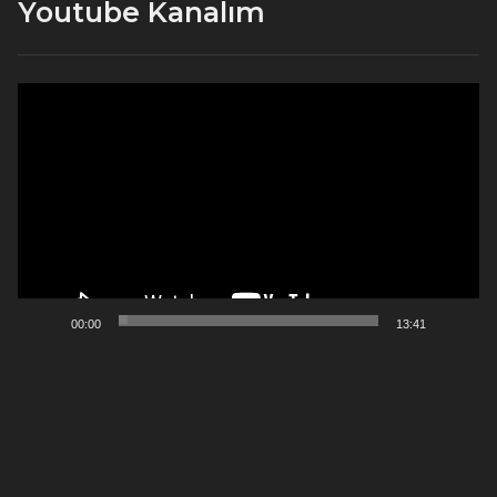
Youtube Kanalım
Video
oynatıcı
00:00
13:41